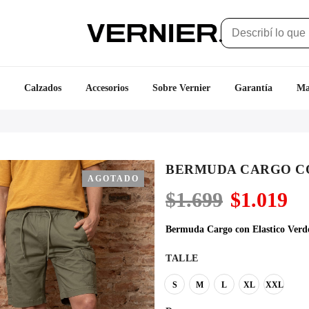
Calzados
Accesorios
Sobre Vernier
Garantía
Ma
BERMUDA CARGO C
AGOTADO
El
El
$
1.699
$
1.019
precio
pr
original
ac
Bermuda Cargo con Elastico Verd
era:
es
$1.699.
$1
TALLE
S
M
L
XL
XXL