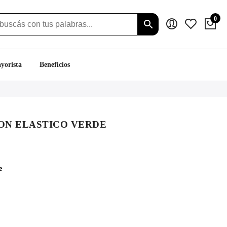
0
yorista
Beneficios
ON ELASTICO VERDE
ecio
tual
e
:
.019.