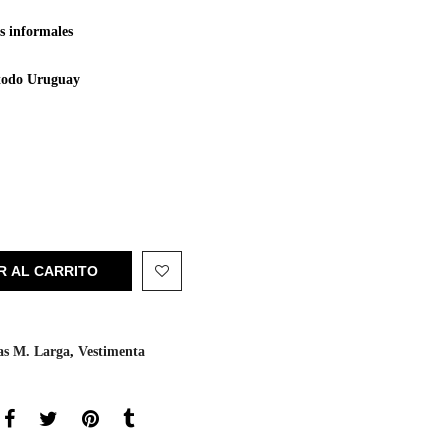
as informales
e todo Uruguay
R AL CARRITO
as M. Larga
,
Vestimenta