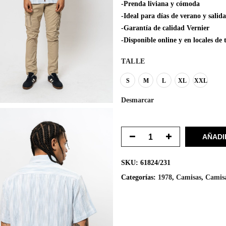
-Prenda liviana y cómoda
-Ideal para días de verano y salid
-Garantía de calidad Vernier
-Disponible online y en locales d
TALLE
S
M
L
XL
XXL
Desmarcar
AÑADI
SKU:
61824/231
Categorías:
1978
,
Camisas
,
Camis