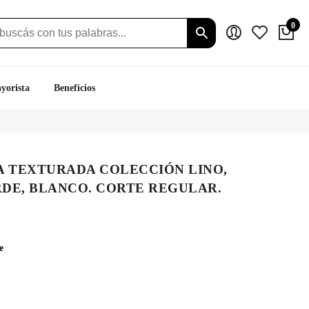
0
yorista
Beneficios
A TEXTURADA COLECCIÓN LINO,
DE, BLANCO. CORTE REGULAR.
ecio
tual
e
:
.019.