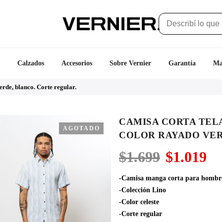
Calzados
Accesorios
Sobre Vernier
Garantía
Ma
erde, blanco. Corte regular.
CAMISA CORTA TEL
AGOTADO
COLOR RAYADO VER
El
El
$
1.699
$
1.019
precio
pr
original
ac
-Camisa manga corta para hombr
era:
es
-Colección Lino
$1.699.
$1
-Color celeste
-Corte regular