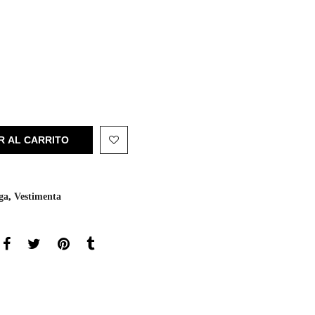
R AL CARRITO
ga
,
Vestimenta