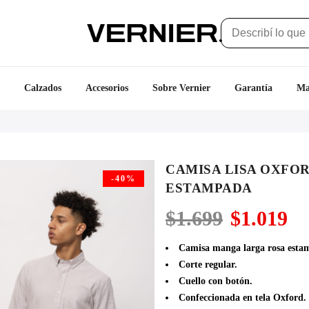
Calzados
Accesorios
Sobre Vernier
Garantía
Ma
CAMISA LISA OXFO
-40%
ESTAMPADA
El
El
$
1.699
$
1.019
precio
pr
original
ac
Camisa manga larga rosa estam
era:
es
Corte regular.
$1.699.
$1
Cuello con botón.
Confeccionada en tela Oxford.