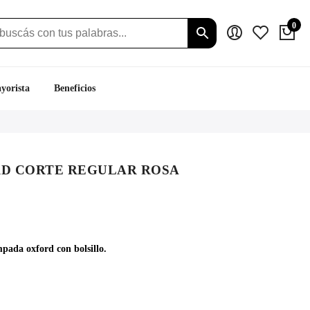
0
yorista
Beneficios
RD CORTE REGULAR ROSA
ecio
tual
pada oxford con bolsillo.
:
.019.