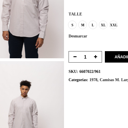
TALLE
S
M
L
XL
XXL
Desmarcar
AÑADI
SKU:
6607022/961
Categorías:
1978
,
Camisas M. Lar