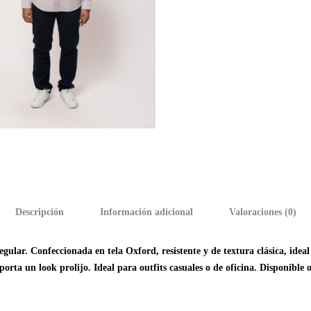
Descripción
Información adicional
Valoraciones (0)
ar. Confeccionada en tela Oxford, resistente y de textura clásica, ideal 
rta un look prolijo. Ideal para outfits casuales o de oficina. Disponible o