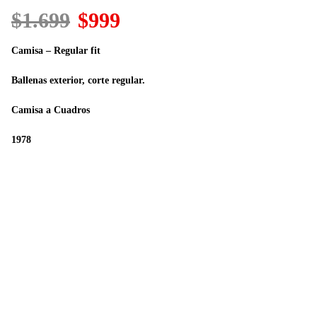
El
El
$
1.699
$
999
precio
precio
original
actual
Camisa – Regular fit
era:
es:
$1.699.
$999.
Ballenas exterior, corte regular.
Camisa a Cuadros
1978