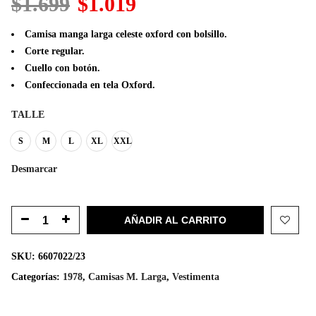
El
El
$
1.699
$
1.019
precio
precio
original
actual
Camisa manga larga celeste oxford con bolsillo.
era:
es:
Corte regular.
$1.699.
$1.019.
Cuello con botón.
Confeccionada en tela Oxford.
TALLE
S
M
L
XL
XXL
Desmarcar
AÑADIR AL CARRITO
SKU:
6607022/23
Categorías:
1978
,
Camisas M. Larga
,
Vestimenta