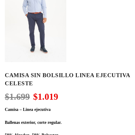
CAMISA SIN BOLSILLO LINEA EJECUTIVA
CELESTE
El
El
$
1.699
$
1.019
precio
precio
original
actual
Camisa – Linea ejecutiva
era:
es:
$1.699.
$1.019.
Ballenas exterior, corte regular.