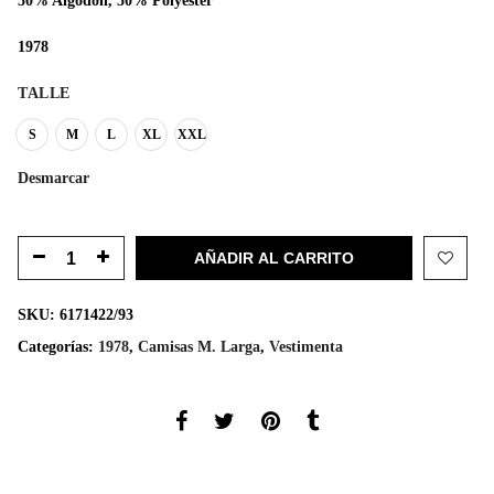
50% Algodon, 50% Polyester
1978
TALLE
S
M
L
XL
XXL
Desmarcar
AÑADIR AL CARRITO
SKU:
6171422/93
Categorías:
1978
,
Camisas M. Larga
,
Vestimenta