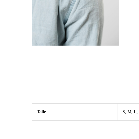
Talle
S, M, L