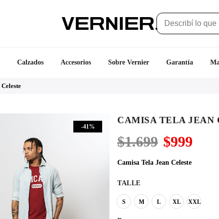
Calzados
Accesorios
Sobre Vernier
Garantía
Ma
 Celeste
CAMISA TELA JEAN
-41%
El
El
$
1.699
$
999
precio
prec
original
actu
Camisa Tela Jean Celeste
era:
es:
$1.699.
$999
TALLE
S
M
L
XL
XXL