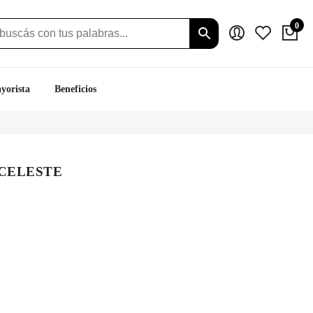
0
yorista
Beneficios
 CELESTE
io
al
.