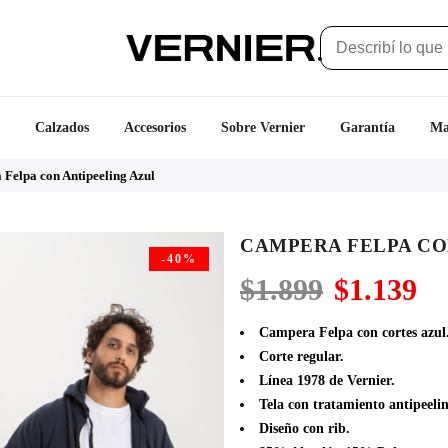
Calzados
Accesorios
Sobre Vernier
Garantía
Ma
Felpa con Antipeeling Azul
CAMPERA FELPA CO
-40%
El
El
$
1.899
$
1.139
precio
pr
original
ac
Campera Felpa con cortes azul
era:
es
Corte regular.
$1.899.
$1
Línea 1978 de Vernier.
Tela con tratamiento antipeelin
Diseño con rib.