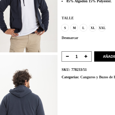
85% Algodón 15% Polyester.
TALLE
S
M
L
XL
XXL
Desmarcar
AÑADI
SKU:
778233/51
Categorías:
Canguros y Buzos de 