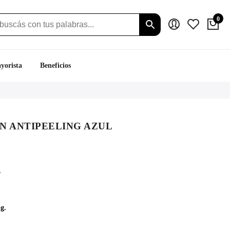
0
yorista
Beneficios
N ANTIPEELING AZUL
ecio
tual
.
:
.139.
g.