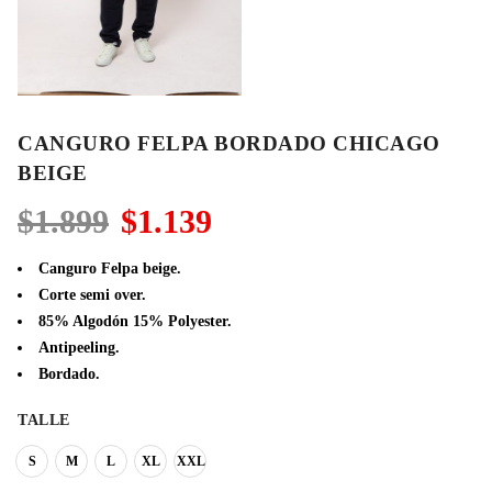
CANGURO FELPA BORDADO CHICAGO
BEIGE
El
El
$
1.899
$
1.139
precio
precio
original
actual
Canguro Felpa beige.
era:
es:
Corte semi over.
$1.899.
$1.139.
85% Algodón 15% Polyester.
Antipeeling.
Bordado.
TALLE
S
M
L
XL
XXL