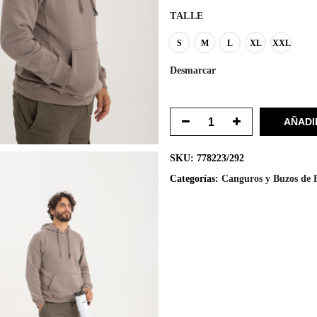
TALLE
S
M
L
XL
XXL
Desmarcar
AÑADI
SKU:
778223/292
Categorías:
Canguros y Buzos de 