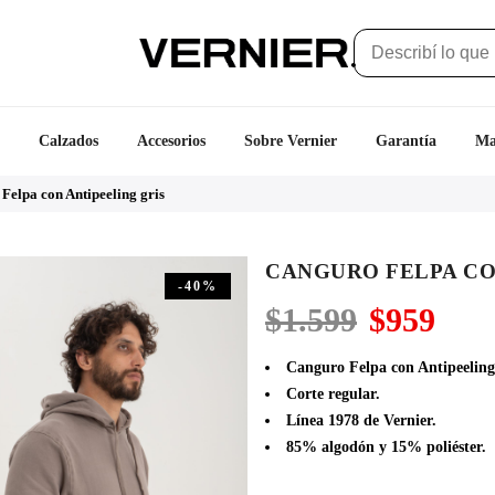
Calzados
Accesorios
Sobre Vernier
Garantía
Ma
Felpa con Antipeeling gris
CANGURO FELPA CO
-40%
El
El
$
1.599
$
959
precio
prec
original
actu
Canguro Felpa con Antipeeling 
era:
es:
Corte regular.
$1.599.
$959
Línea 1978 de Vernier.
85% algodón y 15% poliéster.