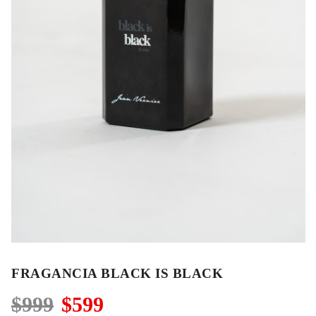
FRAGANCIA BLACK IS BLACK
El
El
$
999
$
599