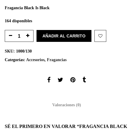
precio
precio
original
actual
Fragancia Black Is Black
era:
es:
$999.
$599.
164 disponibles
AÑADIR AL CARRITO
SKU:
1000/130
Categorías:
Accesorios
,
Fragancias
Valoraciones (0)
SÉ EL PRIMERO EN VALORAR “FRAGANCIA BLACK