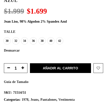
AZUL
El
El
$
1.999
$
1.699
precio
precio
original
actual
Jean Liso, 98% Algodon 2% Spandex Azul
era:
es:
$1.999.
$1.699.
TALLE
30
32
34
36
38
40
42
Desmarcar
AÑADIR AL CARRITO
Guía de Tamaño
SKU:
71514/51
Categorías:
1978
,
Jeans
,
Pantalones
,
Vestimenta