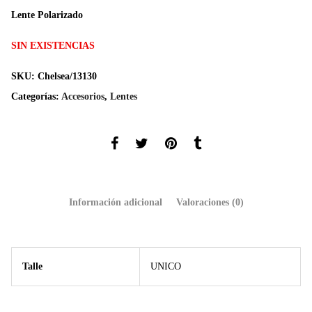
original
actual
Lente Polarizado
era:
es:
$1.299.
$779.
SIN EXISTENCIAS
SKU:
Chelsea/13130
Categorías:
Accesorios
,
Lentes
Información adicional
Valoraciones (0)
Talle
UNICO