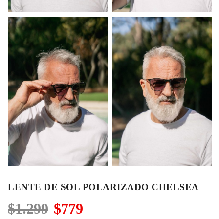
LENTE DE SOL POLARIZADO CHELSEA
El
El
$
1.299
$
779
precio
precio