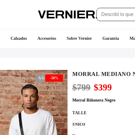
Calzados
Accesorios
Sobre Vernier
Garantía
Ma
MORRAL MEDIANO 
AGOTADO
-50%
El
El
$
799
$
399
precio
precio
original
actual
Morral Riñonera Negro
era:
es:
$799.
$399.
TALLE
UNICO