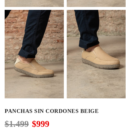
PANCHAS SIN CORDONES BEIGE
El
El
$
1.499
$
999
precio
precio