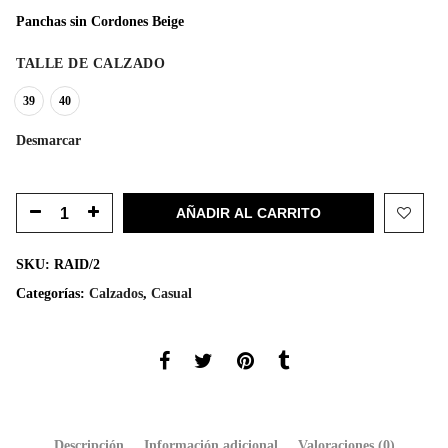
original
actual
Panchas sin Cordones Beige
era:
es:
$1.499.
$999.
TALLE DE CALZADO
39
40
Desmarcar
AÑADIR AL CARRITO
SKU:
RAID/2
Categorías:
Calzados
,
Casual
Descripción
Información adicional
Valoraciones (0)