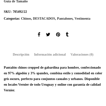
Guía de Tamaño
SKU:
705492/22
Categorías:
Chinos
,
DESTACADOS
,
Pantalones
,
Vestimenta
Descripción
Información adicional
Valoraciones (0)
Pantalón chinos cropped de gabardina para hombre, confeccionado
en 97% algodón y 3% spandex, combina estilo y comodidad en color
gris oscuro, perfecto para conjuntos casuales y urbanos. Disponible
en locales Vernier de todo Uruguay y online con garantía de calidad
Vernier.