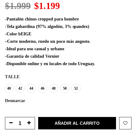
El
El
$
1.999
$
1.199
precio
precio
original
actual
-Pantalón chinos cropped para hombre
era:
es:
-Tela gabardina (97% algodón, 3% spandex)
$1.999.
$1.199.
-Color bEIGE
–Corte moderno, ruedo un poco más angosto.
-Ideal para uso casual y urbano
-Garantía de calidad Vernier
-Disponible online y en locales de todo Uruguay.
TALLE
40
42
44
46
48
50
52
Desmarcar
AÑADIR AL CARRITO