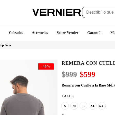
Calzados
Accesorios
Sobre Vernier
Garantía
Ma
tep Gris
REMERA CON CUELLO
-40%
El
El
$
999
$
599
precio
precio
original
actual
Remera con Cuello a la Base M/L t
era:
es:
$999.
$599.
TALLE
S
M
L
XL
XXL