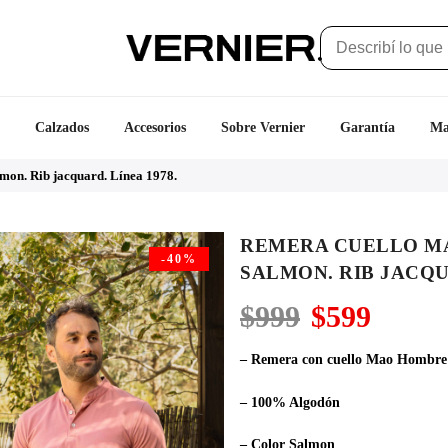
Calzados
Accesorios
Sobre Vernier
Garantía
Ma
mon. Rib jacquard. Línea 1978.
REMERA CUELLO MA
-40%
SALMON. RIB JACQUA
El
El
$
999
$
599
precio
precio
original
actual
– Remera con cuello Mao Hombre
era:
es:
$999.
$599.
– 100% Algodón
– Color Salmon