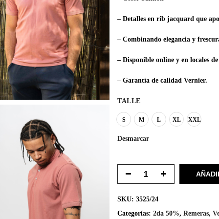
– Detalles en rib jacquard que apo
– Combinando elegancia y frescura
– Disponible online y en locales d
– Garantía de calidad Vernier.
TALLE
S
M
L
XL
XXL
Desmarcar
AÑADI
SKU:
3525/24
Categorías:
2da 50%
,
Remeras
,
V