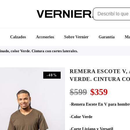
Calzados
Accesorios
Sobre Vernier
Garantía
Ma
nado, color Verde. Cintura con cortes laterales.
REMERA ESCOTE V,
-40%
VERDE. CINTURA C
El
El
$
599
$
359
precio
precio
original
actual
-Remera Escote En V para hombr
era:
es:
$599.
$359.
-Color Verde
-Corte Liviano y Versatil