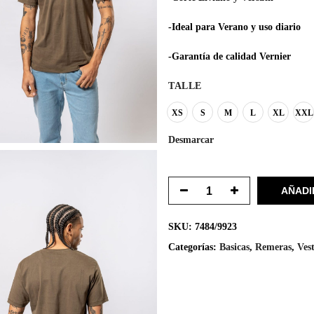
-Ideal para Verano y uso diario
-Garantía de calidad Vernier
TALLE
XS
S
M
L
XL
XXL
Desmarcar
AÑADI
SKU:
7484/9923
Categorías:
Basicas
,
Remeras
,
Ves