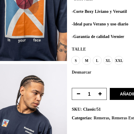
-Corte Boxy Liviano y Versatil
-Ideal para Verano y uso diario
-Garantía de calidad Vernier
TALLE
S
M
L
XL
XXL
Desmarcar
AÑADI
SKU:
Classic/51
Categorías:
Remeras
,
Remeras Es