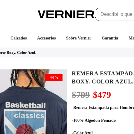
Calzados
Accesorios
Sobre Vernier
Garantía
Ma
rte Boxy. Color Azul.
REMERA ESTAMPADA
-40%
BOXY. COLOR AZUL.
El
El
$
799
$
479
precio
precio
original
actual
-Remera Estampada para Hombr
era:
es:
$799.
$479.
-100% Algodon Peinado
-Color Azul