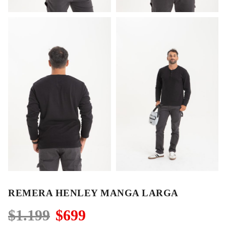
REMERA HENLEY MANGA LARGA
El
El
$
1.199
$
699
precio
precio