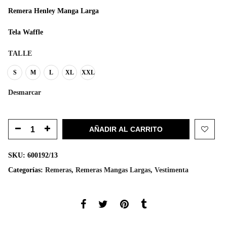
original
actual
Remera Henley Manga Larga
era:
es:
$1.199.
$699.
Tela Waffle
TALLE
S
M
L
XL
XXL
Desmarcar
AÑADIR AL CARRITO
SKU:
600192/13
Categorías:
Remeras
,
Remeras Mangas Largas
,
Vestimenta