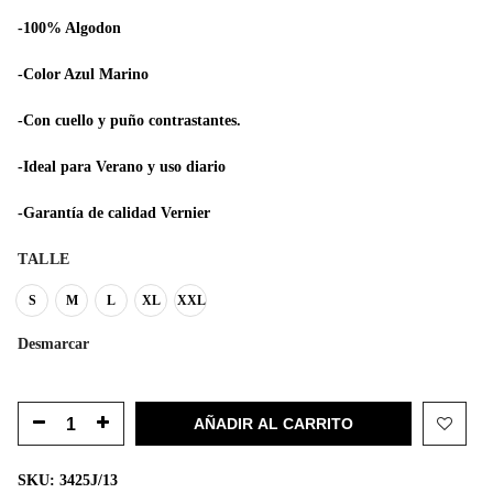
era:
es:
$1.199.
$719.
-100% Algodon
-Color Azul Marino
-Con cuello y puño contrastantes.
-Ideal para Verano y uso diario
-Garantía de calidad Vernier
TALLE
S
M
L
XL
XXL
Desmarcar
AÑADIR AL CARRITO
SKU:
3425J/13