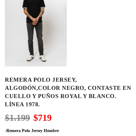
REMERA POLO JERSEY,
ALGODÓN,COLOR NEGRO, CONTASTE EN
CUELLO Y PUÑOS ROYAL Y BLANCO.
LÍNEA 1978.
El
El
$
1.199
$
719
precio
precio
original
actual
-Remera Polo Jersey Hombre