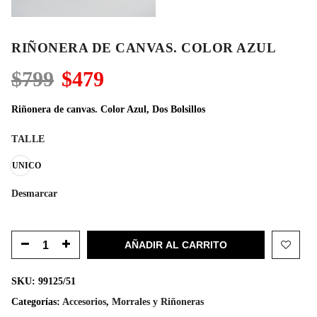
RIÑONERA DE CANVAS. COLOR AZUL
El
El
$
799
$
479
precio
precio
original
actual
Riñonera de canvas. Color Azul, Dos Bolsillos
era:
es:
$799.
$479.
TALLE
UNICO
Desmarcar
AÑADIR AL CARRITO
SKU:
99125/51
Categorías:
Accesorios
,
Morrales y Riñoneras