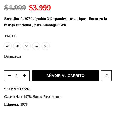
El
El
$
4.999
$
3.999
precio
precio
original
actual
Saco slim fit 97% algodón 3% spandex , tela pique . Boton en la
era:
es:
manga funcional , para remangar Gris
$4.999.
$3.999.
TALLE
48
50
52
54
56
Desmarcar
AÑADIR AL CARRITO
SKU:
971127/92
Categorías:
1978
,
Sacos
,
Vestimenta
Etiqueta:
1978