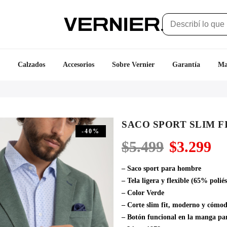
Calzados
Accesorios
Sobre Vernier
Garantía
Ma
SACO SPORT SLIM F
-40%
El
El
$
5.499
$
3.299
precio
pr
original
ac
– Saco sport para hombre
era:
es
– Tela ligera y flexible (65% poli
$5.499.
$3
– Color Verde
– Corte slim fit, moderno y cómo
– Botón funcional en la manga p