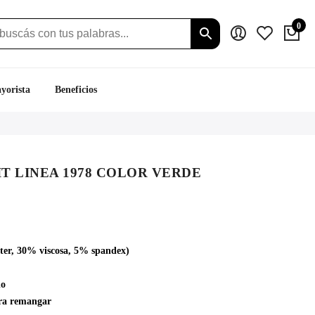
0
yorista
Beneficios
IT LINEA 1978 COLOR VERDE
ecio
tual
:
éster, 30% viscosa, 5% spandex)
.299.
do
ara remangar