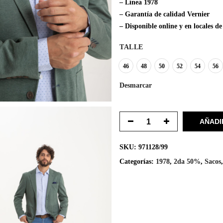
– Línea 1978
– Garantía de calidad Vernier
– Disponible online y en locales 
TALLE
46
48
50
52
54
56
Desmarcar
AÑADI
SKU:
971128/99
Categorías:
1978
,
2da 50%
,
Sacos