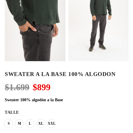
SWEATER A LA BASE 100% ALGODON
El
El
$
1.699
$
899
precio
precio
original
actual
Sweater 100% algodón a la Base
era:
es:
$1.699.
$899.
TALLE
S
M
L
XL
XXL