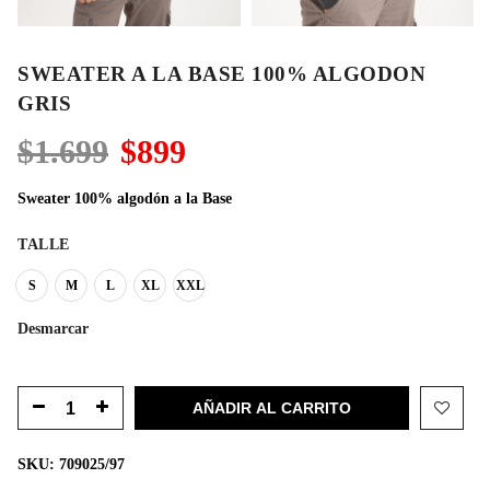
SWEATER A LA BASE 100% ALGODON
GRIS
El
El
$
1.699
$
899
precio
precio
original
actual
Sweater 100% algodón a la Base
era:
es:
$1.699.
$899.
TALLE
S
M
L
XL
XXL
Desmarcar
AÑADIR AL CARRITO
SKU:
709025/97