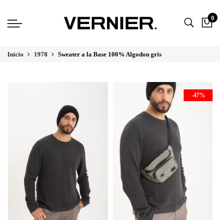
0
Inicio
1978
Sweater a la Base 100% Algodon gris
-47%