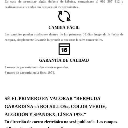
En caso de presentar algún defecto de fábrica, comunicate al 093 387 812 y
realizaremos el cambio sin demoras ni inconvenientes.
CAMBIA FÁCIL
Los cambios pueden realizarse dentro de los primeros 30 días luego de la fecha de
compra, simplemente llevando la prenda a nuestros locales comerciales.
GARANTÍA DE CALIDAD
3 meses de garantía en todas nuestras prendas.
6 meses de garantía en la línea 1978.
SÉ EL PRIMERO EN VALORAR “BERMUDA
GABARDINA «5 BOLSILLOS», COLOR VERDE,
ALGODÓN Y SPANDEX. LÍNEA 1978.”
Tu dirección de correo electrónico no será publicada.
Los campos