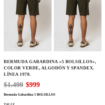
BERMUDA GABARDINA «5 BOLSILLOS»,
COLOR VERDE, ALGODÓN Y SPANDEX.
LÍNEA 1978.
El
El
$
1.499
$
999
precio
precio
original
actual
Bermuda Gabardina 5 BOLSILLOS
era:
es:
$1.499.
$999.
TALLE