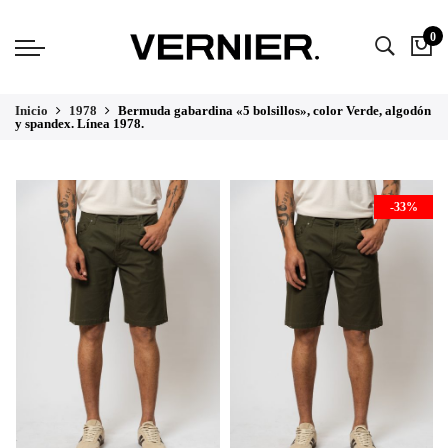
0
Inicio
1978
Bermuda gabardina «5 bolsillos», color Verde, algodón
y spandex. Línea 1978.
AGOTAD
-33%