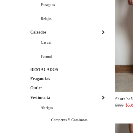
Paraguas
Relojes
Calzados
Casual
Formal
DESTACADOS
Fragancias
Outlet
Vestimenta
Short bañ
El
$
899
$
53
Abrigos
prec
origi
Camperas Y Camisacos
era: