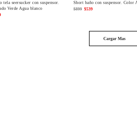
o tela seersucker con suspensor.
Short baño con suspensor. Color 
ado Verde Agua blanco
El
El
$
899
$
539
El
9
precio
precio
io
precio
original
actual
nal
actual
era:
es:
es:
$899.
$539.
Cargar Mas
.
$599.