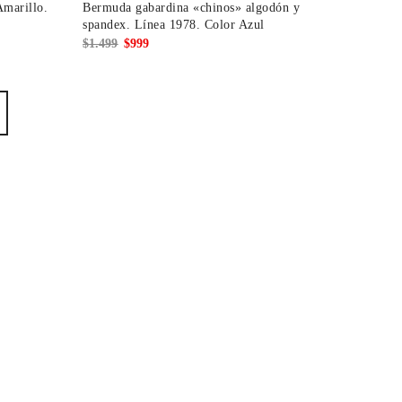
Amarillo.
Bermuda gabardina «chinos» algodón y
spandex. Línea 1978. Color Azul
El
El
$
1.499
$
999
precio
precio
original
actual
era:
es:
$1.499.
$999.