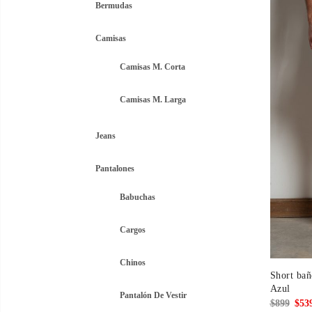
$899
Bermudas
Camisas
Camisas M. Corta
Camisas M. Larga
Jeans
Pantalones
Babuchas
Cargos
Chinos
Short bañ
Azul
Pantalón De Vestir
El
$
899
$
53