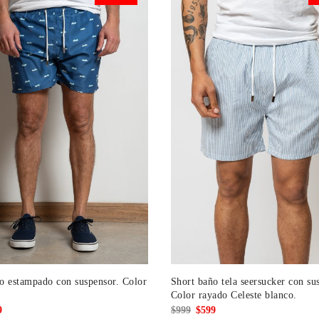
.
$539.
$899.
$539.
o estampado con suspensor. Color
Short baño tela seersucker con su
Color rayado Celeste blanco.
El
El
El
9
$
999
$
599