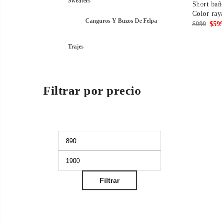
Sweaters
Short bañ
Color ray
Canguros Y Buzos De Felpa
El
$
999
$
59
prec
Trajes
origi
era:
$999
Filtrar por precio
mo
Precio
Precio
mínimo
máximo
Filtrar