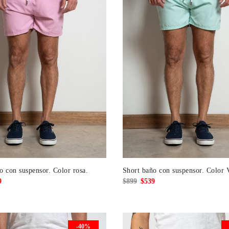
o con suspensor. Color rosa.
Short baño con suspensor. Color 
El
El
El
9
$
899
$
539
io
precio
precio
precio
nal
actual
original
actual
es:
era:
es:
-40%