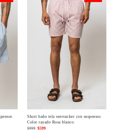
$899.
$539.
spensor.
Short baño tela seersucker con suspensor.
Color rayado Rosa blanco.
El
El
$
999
$
599