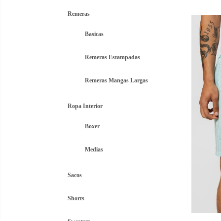
prec
Remeras
origi
era:
Basicas
$899
Remeras Estampadas
Remeras Mangas Largas
Ropa Interior
Boxer
Medias
Sacos
Shorts