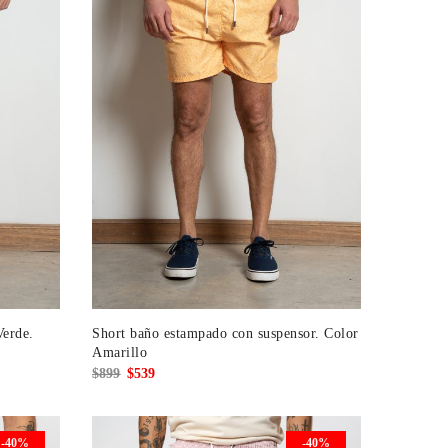
Verde.
Short baño estampado con suspensor. Color
Amarillo
El
El
$
899
$
539
precio
precio
original
actual
-40%
-40%
era:
es: