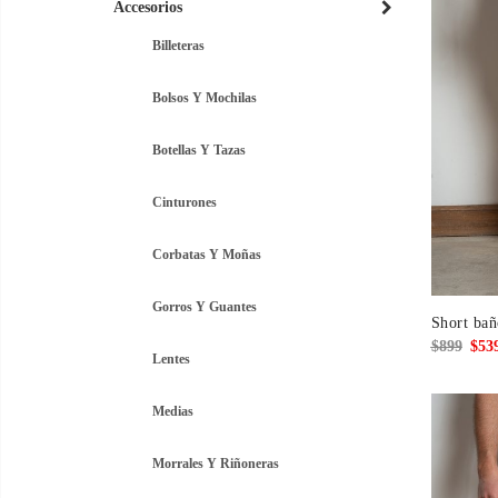
Accesorios
Billeteras
Bolsos Y Mochilas
Botellas Y Tazas
Cinturones
Corbatas Y Moñas
Gorros Y Guantes
Short bañ
El
$
899
$
53
Lentes
prec
origi
Medias
era:
$899
Morrales Y Riñoneras