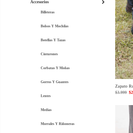
Accesorios
Billeteras
Bolsos Y Mochilas
Botellas Y Tazas
Cinturones
Corbatas Y Moñas
Gorros Y Guantes
Zapato Ru
El
$
3.999
$
2
Lentes
pre
ori
Medias
era
$3.
Morrales Y Riñoneras