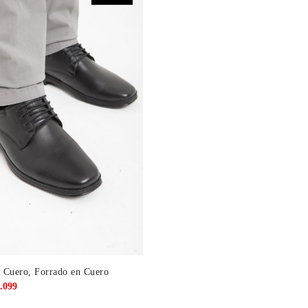
499.
$2.099.
$3.499.
$2.099.
 Cuero, Forrado en Cuero
El
.099
cio
precio