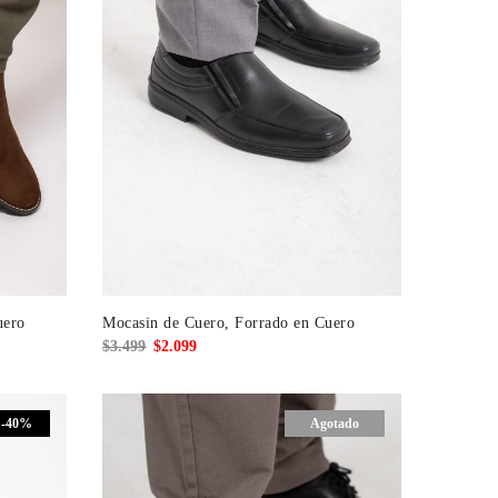
uero
Mocasin de Cuero, Forrado en Cuero
El
El
$
3.499
$
2.099
precio
precio
original
actual
-40%
Agotado
era:
es:
$3.499.
$2.099.