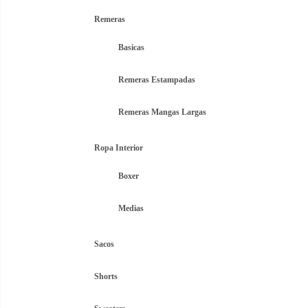
ori
Remeras
era
$3.
Basicas
Remeras Estampadas
Remeras Mangas Largas
Ropa Interior
Boxer
Medias
Sacos
Shorts