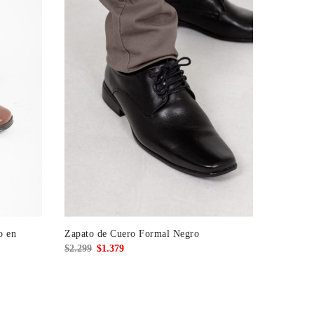
o en
Zapato de Cuero Formal Negro
El
El
$
2.299
$
1.379
precio
precio
original
actual
era:
es: