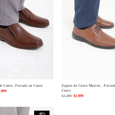
e Cuero, Forrado en Cuero
Zapato de Cuero Marron , Forrad
Cuero
El
.099
El
El
$
3.499
$
2.099
cio
precio
precio
precio
ginal
actual
original
actual
:
es:
-40%
era:
es: