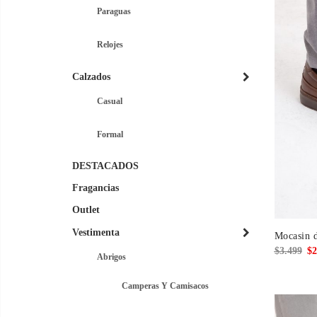
Paraguas
Relojes
Calzados
Casual
Formal
DESTACADOS
Fragancias
Outlet
Vestimenta
Mocasin d
El
$
3.499
$
2
Abrigos
pre
ori
Camperas Y Camisacos
era