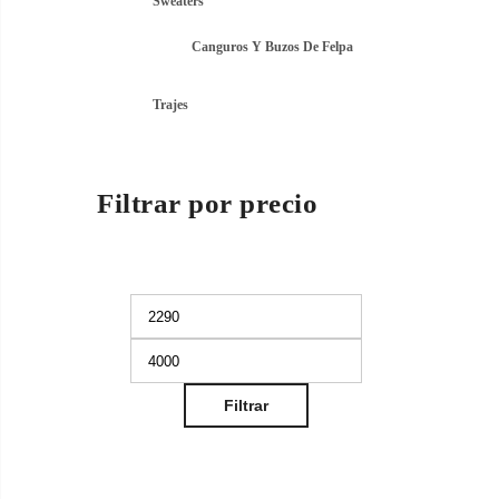
Sweaters
Canguros Y Buzos De Felpa
Trajes
Filtrar por precio
mo
Precio
Precio
mínimo
máximo
Filtrar