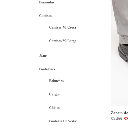
$3.
Bermudas
Camisas
Camisas M. Corta
Camisas M. Larga
Jeans
Pantalones
Babuchas
Cargos
Chinos
Zapato de
El
$
3.499
$
2
Pantalón De Vestir
pre