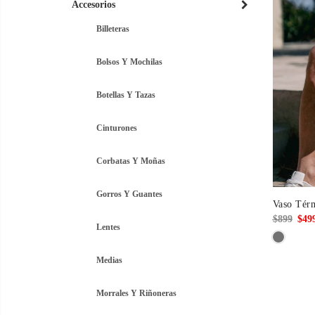
Accesorios
Billeteras
Bolsos Y Mochilas
Botellas Y Tazas
Cinturones
Corbatas Y Moñas
Gorros Y Guantes
Vaso Térm
El
$
899
$
49
Lentes
prec
origi
Medias
era:
$899
Morrales Y Riñoneras