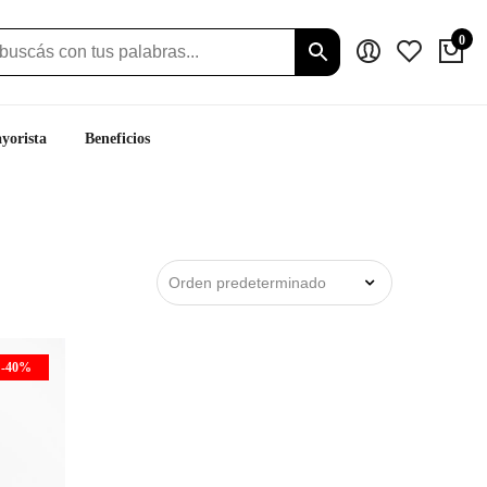
0
yorista
Beneficios
-40%