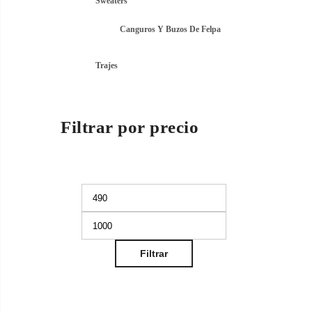
Sweaters
Canguros Y Buzos De Felpa
Trajes
Filtrar por precio
mo
Precio
Precio
mínimo
máximo
Filtrar