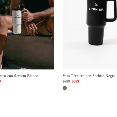
ico con Sorbito Blanco
Vaso Térmico con Sorbito Negro
El
El
El
9
$
999
$
599
io
precio
precio
precio
nal
actual
original
actual
es:
era:
es:
.
$499.
$999.
$599.