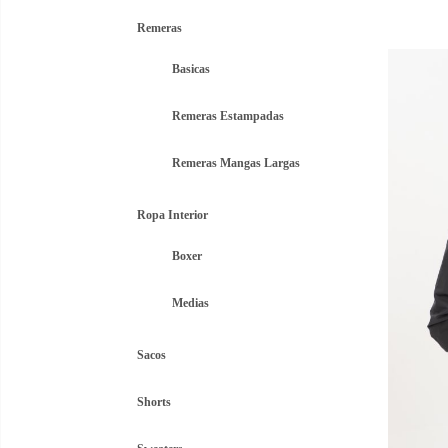
pre
Remeras
ori
era
Basicas
$1.
Remeras Estampadas
Remeras Mangas Largas
Ropa Interior
Boxer
Medias
Sacos
Shorts