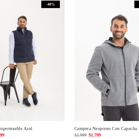
-40%
599.
$959.
$2.299.
$1.379.
Impermeable Azul
Campera Neopreno Con Capucha 
El
El
El
99
$
2.999
$
1.799