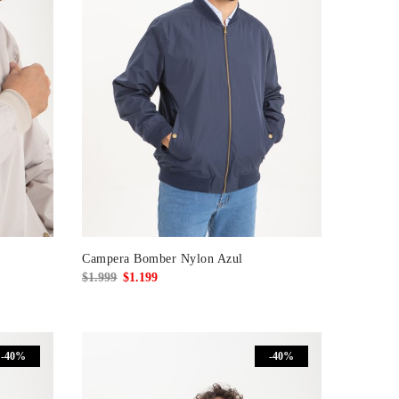
Campera Bomber Nylon Azul
El
El
$
1.999
$
1.199
precio
precio
original
actual
era:
es:
-40%
-40%
$1.999.
$1.199.