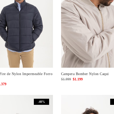
Fire de Nylon Impermeable Forro
Campera Bomber Nylon Caqui
El
El
$
1.999
$
1.199
El
.379
precio
precio
cio
precio
original
actual
ginal
actual
era:
es:
-40%
:
es:
$1.999.
$1.199.
299.
$1.379.