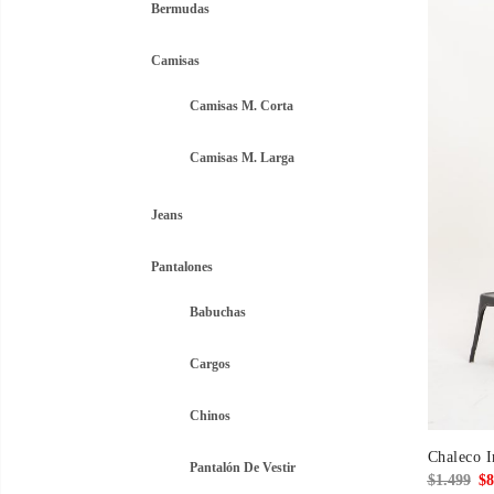
Bermudas
$1.
Camisas
Camisas M. Corta
Camisas M. Larga
Jeans
Pantalones
Babuchas
Cargos
Chinos
Chaleco 
Pantalón De Vestir
El
$
1.499
$
8