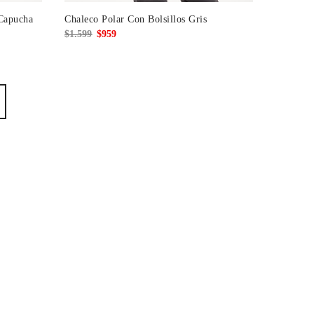
Capucha
Chaleco Polar Con Bolsillos Gris
El
El
$
1.599
$
959
precio
precio
original
actual
era:
es:
$1.599.
$959.