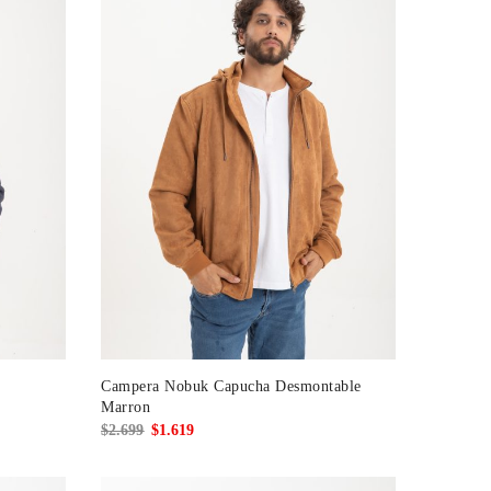
Campera Nobuk Capucha Desmontable
Marron
El
El
$
2.699
$
1.619
precio
precio
original
actual