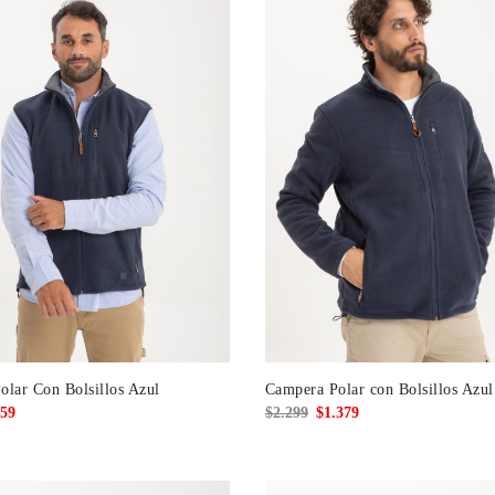
olar Con Bolsillos Azul
Campera Polar con Bolsillos Azul
El
El
El
59
$
2.299
$
1.379
cio
precio
precio
precio
ginal
actual
original
actual
:
es:
era:
es: