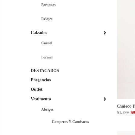
Paraguas
Relojes
Calzados
Casual
Formal
DESTACADOS
Fragancias
Outlet
Vestimenta
Chaleco P
Abrigos
El
$
1.599
$
9
pre
Camperas Y Camisacos
ori
era