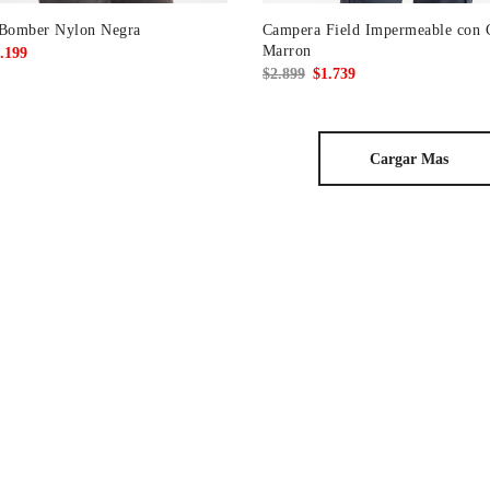
Bomber Nylon Negra
Campera Field Impermeable con 
Marron
El
.199
El
El
$
2.899
$
1.739
cio
precio
precio
precio
ginal
actual
original
actual
:
es:
era:
es:
999.
$1.199.
Cargar Mas
$2.899.
$1.739.