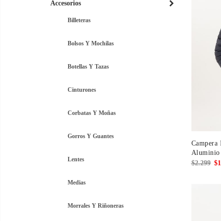
Accesorios
Billeteras
Bolsos Y Mochilas
Botellas Y Tazas
Cinturones
Corbatas Y Moñas
Gorros Y Guantes
Campera 
Aluminio
Lentes
El
$
2.299
$
1
pre
Medias
ori
era
Morrales Y Riñoneras
$2.