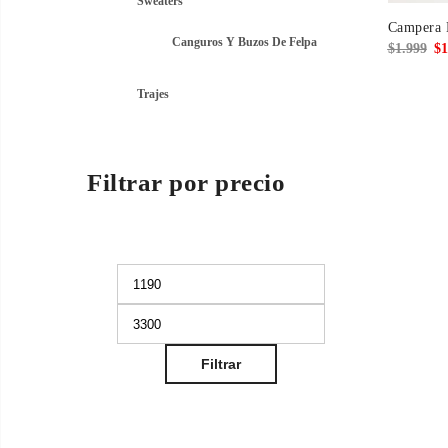
Sweaters
Campera 
Canguros Y Buzos De Felpa
El
$
1.999
$
1
pre
Trajes
ori
era
$1.
Filtrar por precio
mo
Precio
Precio
mínimo
máximo
Filtrar