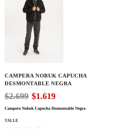
CAMPERA NOBUK CAPUCHA
DESMONTABLE NEGRA
El
El
$
2.699
$
1.619
precio
precio
original
actual
Campera Nobuk Capucha Desmontable Negra
era:
es:
$2.699.
$1.619.
TALLE