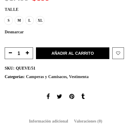
precio
precio
original
actual
TALLE
era:
es:
$1.499.
$899.
S
M
L
XL
Desmarcar
AÑADIR AL CARRITO
SKU:
QUEVE/51
Categorías:
Camperas y Camisacos
,
Vestimenta
Información adicional
Valoraciones (0)