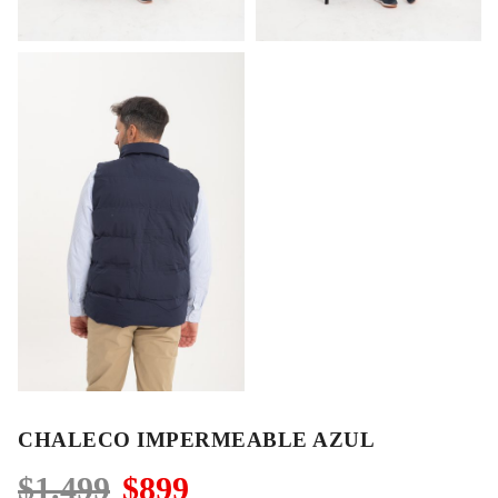
CHALECO IMPERMEABLE AZUL
El
El
$
1.499
$
899