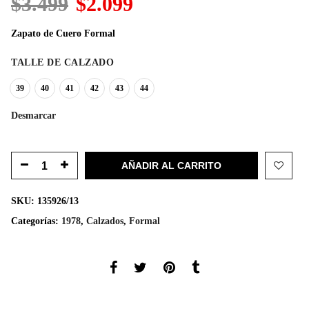
El
El
$
3.499
$
2.099
precio
precio
original
actual
Zapato de Cuero Formal
era:
es:
$3.499.
$2.099.
TALLE DE CALZADO
39
40
41
42
43
44
Desmarcar
AÑADIR AL CARRITO
SKU:
135926/13
Categorías:
1978
,
Calzados
,
Formal