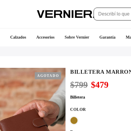
Calzados
Accesorios
Sobre Vernier
Garantía
Ma
BILLETERA MARRO
AGOTADO
El
El
$
799
$
479
precio
precio
original
actual
Billetera
era:
es:
$799.
$479.
COLOR