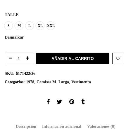
TALLE
S
M
L
XL
XXL
Desmarcar
AÑADIR AL CARRITO
SKU:
6171422/26
Categorías:
1978
,
Camisas M. Larga
,
Vestimenta
Descripción
Información adicional
Valoraciones (0)