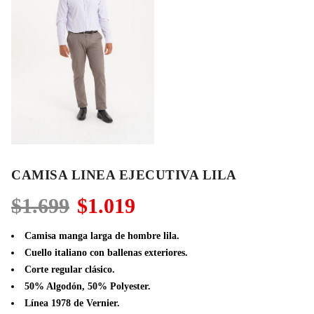
CAMISA LINEA EJECUTIVA LILA
El
El
$
1.699
$
1.019
precio
precio
original
actual
Camisa manga larga de hombre lila.
era:
es:
Cuello italiano con ballenas exteriores.
$1.699.
$1.019.
Corte regular clásico.
50% Algodón, 50% Polyester.
Línea 1978 de Vernier.