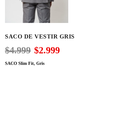
SACO DE VESTIR GRIS
El
El
$
4.999
$
2.999
precio
precio
original
actual
SACO Slim Fit, Gris
era:
es:
$4.999.
$2.999.