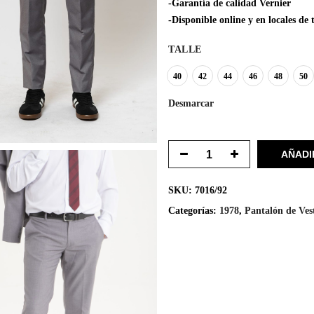
-Garantía de calidad Vernier
-Disponible online y en locales d
TALLE
40
42
44
46
48
50
Desmarcar
AÑADI
SKU:
7016/92
Categorías:
1978
,
Pantalón de Vest