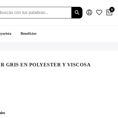
0
yorista
Beneficios
R GRIS EN POLYESTER Y VISCOSA
ecio
tual
:
.319.
ales