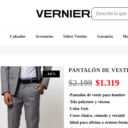
Calzados
Accesorios
Sobre Vernier
Garantía
Ma
PANTALÓN DE VESTI
-40%
El
El
$
2.199
$
1.319
precio
pr
original
ac
-Pantalón de vestir para hombre
era:
es
-Tela polyester y viscosa
$2.199.
$1
-Color Gris
-Corte clásico, cómodo y versátil
-Ideal para oficina o eventos form