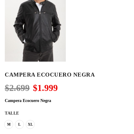
CAMPERA ECOCUERO NEGRA
El
El
$
2.699
$
1.999
precio
precio
original
actual
Campera Ecocuero Negra
era:
es:
$2.699.
$1.999.
TALLE
M
L
XL