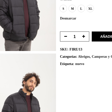
S
M
L
XL
Desmarcar
AÑADI
SKU:
FIRE/13
Categorías:
Abrigos
,
Camperas y 
Etiqueta:
nuevo