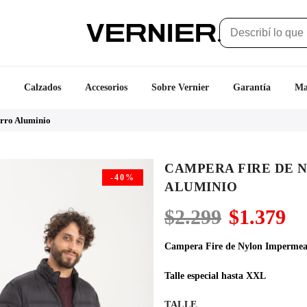
Calzados
Accesorios
Sobre Vernier
Garantía
Ma
rro Aluminio
CAMPERA FIRE DE 
-40%
ALUMINIO
El
El
$
2.299
$
1.379
precio
pr
original
ac
Campera Fire de Nylon Impermea
era:
es
$2.299.
$1
Talle especial hasta XXL
TALLE