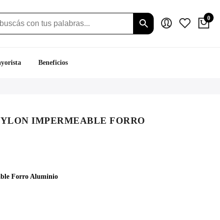
0
yorista
Beneficios
NYLON IMPERMEABLE FORRO
ecio
tual
ble Forro Aluminio
:
.379.