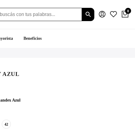
0
yorista
Beneficios
Y AZUL
ecio
tual
andex Azul
:
.199.
42