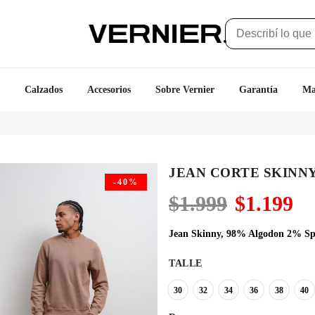
Calzados
Accesorios
Sobre Vernier
Garantía
Ma
JEAN CORTE SKINN
-40%
El
El
$
1.999
$
1.199
precio
pr
original
ac
Jean Skinny, 98% Algodon 2% Sp
era:
es
$1.999.
$1
TALLE
30
32
34
36
38
40