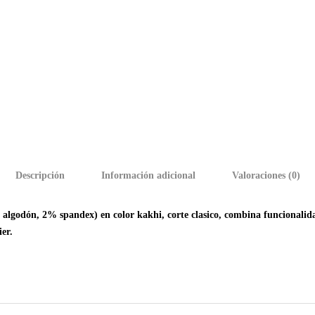
Descripción
Información adicional
Valoraciones (0)
dón, 2% spandex) en color kakhi, corte clasico, combina funcionalidad 
er.