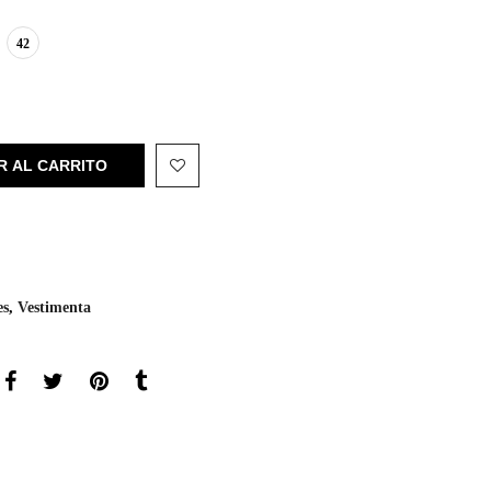
42
R AL CARRITO
es
,
Vestimenta