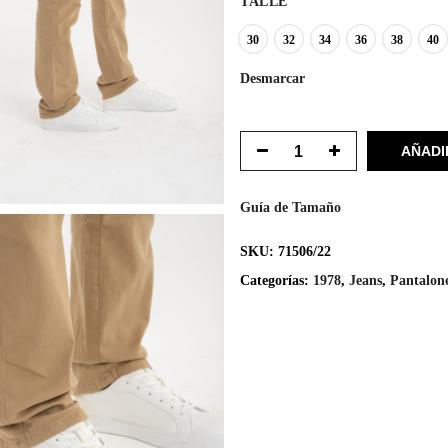
TALLE
30
32
34
36
38
40
Desmarcar
AÑADI
Guía de Tamaño
SKU:
71506/22
Categorías:
1978
,
Jeans
,
Pantalon