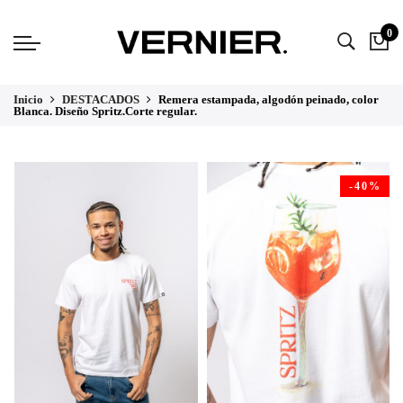
0
Inicio
DESTACADOS
Remera estampada, algodón peinado, color
Blanca. Diseño Spritz.Corte regular.
-40%