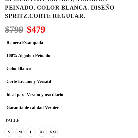
PEINADO, COLOR BLANCA. DISEÑO
SPRITZ.CORTE REGULAR.
El
El
$
799
$
479
precio
precio
original
actual
-Remera Estampada
era:
es:
$799.
$479.
-100% Algodon Peinado
-Color Blanco
-Corte Liviano y Versatil
-Ideal para Verano y uso diario
-Garantía de calidad Vernier
TALLE
S
M
L
XL
XXL