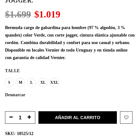
JOGGER.
El
El
$
1.699
$
1.019
precio
precio
original
actual
Bermuda cargo de gabardina para hombre (97 % algodón, 3 %
era:
es:
spandex) color Verde, con corte jogger, cintura elástica ajustable con
$1.699.
$1.019.
cordón. Combina durabilidad y confort para uso casual y urbano.
Disponible en locales Vernier de todo Uruguay y en tienda online
con garantía de calidad Vernier.
TALLE
S
M
L
XL
XXL
Desmarcar
AÑADIR AL CARRITO
SKU:
10525/12