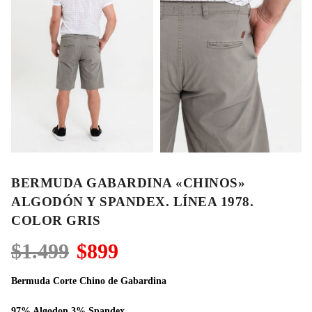
BERMUDA GABARDINA «CHINOS»
ALGODÓN Y SPANDEX. LÍNEA 1978.
COLOR GRIS
El
El
$
1.499
$
899
precio
precio
original
actual
Bermuda Corte Chino de Gabardina
era:
es:
$1.499.
$899.
97% Algodon 3% Spandex