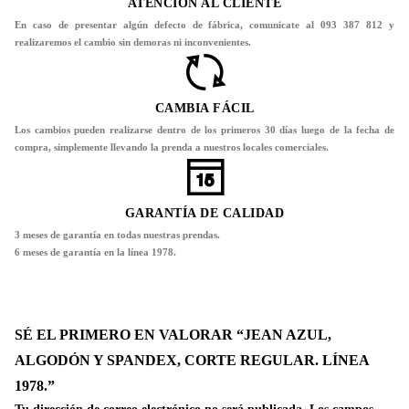
ATENCIÓN AL CLIENTE
En caso de presentar algún defecto de fábrica, comunicate al 093 387 812 y
realizaremos el cambio sin demoras ni inconvenientes.
CAMBIA FÁCIL
Los cambios pueden realizarse dentro de los primeros 30 días luego de la fecha de
compra, simplemente llevando la prenda a nuestros locales comerciales.
GARANTÍA DE CALIDAD
3 meses de garantía en todas nuestras prendas.
6 meses de garantía en la línea 1978.
SÉ EL PRIMERO EN VALORAR “JEAN AZUL,
ALGODÓN Y SPANDEX, CORTE REGULAR. LÍNEA
1978.”