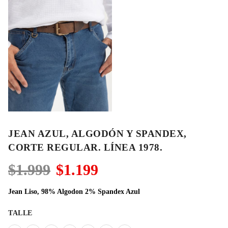
JEAN AZUL, ALGODÓN Y SPANDEX,
CORTE REGULAR. LÍNEA 1978.
El
El
$
1.999
$
1.199
precio
precio
original
actual
Jean Liso, 98% Algodon 2% Spandex Azul
era:
es:
$1.999.
$1.199.
TALLE