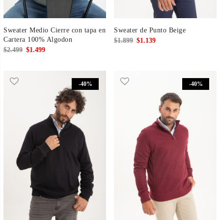
Sweater Medio Cierre con tapa en
Sweater de Punto Beige
Cartera 100% Algodon
El
El
$
1.899
$
1.139
El
El
$
2.499
$
1.499
precio
precio
precio
precio
original
actual
original
actual
era:
es:
-40%
-40%
era:
es:
$1.899.
$1.139.
$2.499.
$1.499.