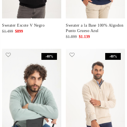
Sweater Escote V Negro
Sweater a la Base 100% Algodon
Punto Grueso Azul
El
El
$
1.499
$
899
El
El
$
1.899
$
1.139
precio
precio
precio
precio
original
actual
original
actual
era:
es:
-40%
-40%
era:
es:
$1.499.
$899.
$1.899.
$1.139.