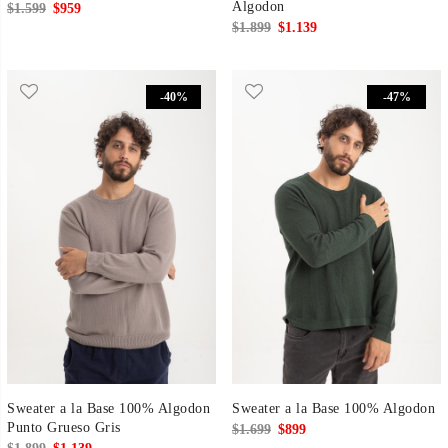
Algodon
El
El
$
1.599
$
959
El
El
$
1.899
$
1.139
precio
precio
precio
precio
original
actual
original
actual
era:
es:
-40%
-47%
era:
es:
$1.599.
$959.
$1.899.
$1.139.
Sweater a la Base 100% Algodon
Sweater a la Base 100% Algodon
Punto Grueso Gris
El
El
$
1.699
$
899
El
El