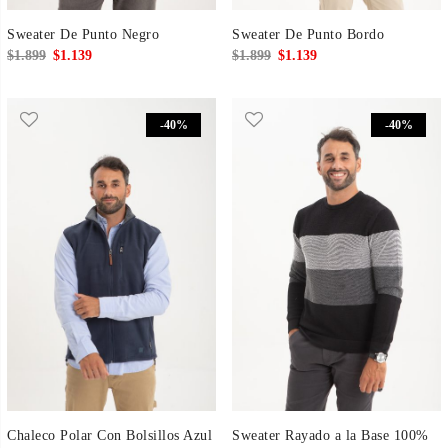
Sweater De Punto Negro
Sweater De Punto Bordo
El
El
El
El
$
1.899
$
1.139
$
1.899
$
1.139
precio
precio
precio
precio
original
actual
original
actual
-40%
-40%
era:
es:
era:
es:
$1.899.
$1.139.
$1.899.
$1.139.
Chaleco Polar Con Bolsillos Azul
Sweater Rayado a la Base 100%