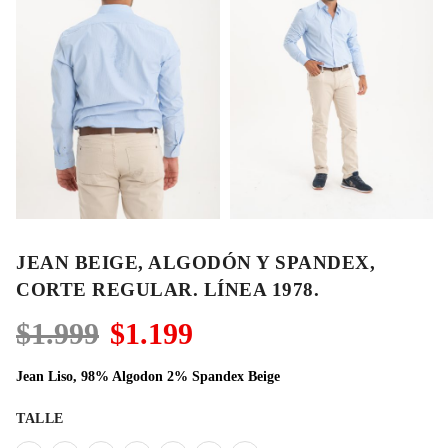
JEAN BEIGE, ALGODÓN Y SPANDEX,
CORTE REGULAR. LÍNEA 1978.
El
El
$
1.999
$
1.199
precio
precio
original
actual
Jean Liso, 98% Algodon 2% Spandex Beige
era:
es:
$1.999.
$1.199.
TALLE