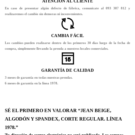
ATENCIÓN AL CLIENTE
En caso de presentar algún defecto de fábrica, comunicate al 093 387 812 y
realizaremos el cambio sin demoras ni inconvenientes.
CAMBIA FÁCIL
Los cambios pueden realizarse dentro de los primeros 30 días luego de la fecha de
compra, simplemente llevando la prenda a nuestros locales comerciales.
GARANTÍA DE CALIDAD
3 meses de garantía en todas nuestras prendas.
6 meses de garantía en la línea 1978.
SÉ EL PRIMERO EN VALORAR “JEAN BEIGE,
ALGODÓN Y SPANDEX, CORTE REGULAR. LÍNEA
1978.”