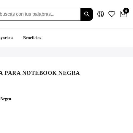
0
yorista
Beneficios
A PARA NOTEBOOK NEGRA
ecio
tual
 Negro
:
.499.