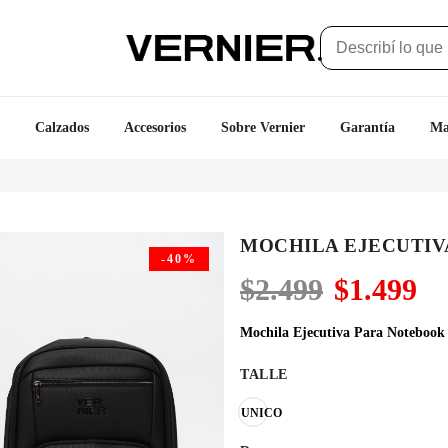
Calzados
Accesorios
Sobre Vernier
Garantía
Ma
MOCHILA EJECUTIV
-40%
El
El
$
2.499
$
1.499
precio
pr
original
ac
Mochila Ejecutiva Para Notebook
era:
es
$2.499.
$1
TALLE
UNICO